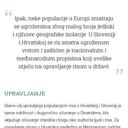
Ipak, neke populacije u Europi smatraju
se ugroženima zbog malog broja jedinki
i njihove geografske izolacije. U Sloveniji
i Hrvatskoj se ris smatra ugroženom
vrstom i zaštićen je nacionalnim i
međunarodnim propisima koji uvelike
utječu na upravljanje risom u državi.
UPRAVLJANJE
Glavni cilj upravljanja populacijom risa u Hrvatskoj i Sloveniji je
njena održivost i dugoročno očuvanje u Dinaridima, što
uključuje očuvanje staništa i brigu oko suživota ljudi i risa. Za
upravljanje risom u Hrvatskoj nadležno je Ministarstvo zaštite