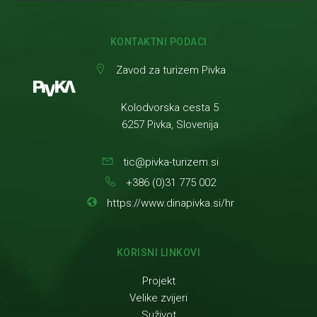
KONTAKTNI PODACI
Zavod za turizem Pivka
Kolodvorska cesta 5
6257 Pivka, Slovenija
tic@pivka-turizem.si
+386 (0)31 775 002
https://www.dinapivka.si/hr
KORISNI LINKOVI
Projekt
Velike zvijeri
Suživot