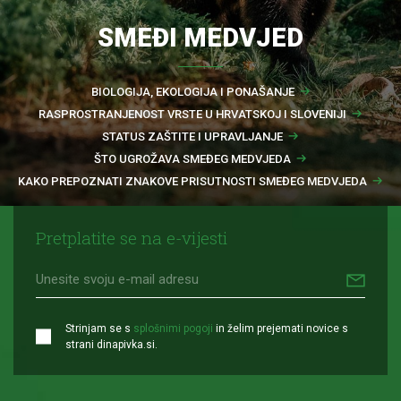
SMEĐI MEDVJED
BIOLOGIJA, EKOLOGIJA I PONAŠANJE
RASPROSTRANJENOST VRSTE U HRVATSKOJ I SLOVENIJI
STATUS ZAŠTITE I UPRAVLJANJE
ŠTO UGROŽAVA SMEĐEG MEDVJEDA
KAKO PREPOZNATI ZNAKOVE PRISUTNOSTI SMEĐEG MEDVJEDA
Pretplatite se na e-vijesti
Strinjam se s
splošnimi pogoji
in želim prejemati novice s
strani dinapivka.si.