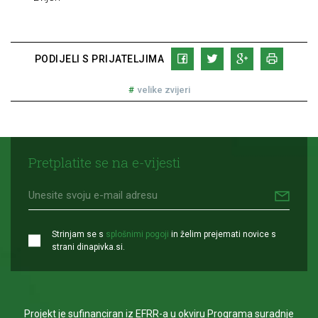
PODIJELI S PRIJATELJIMA
velike zvijeri
Pretplatite se na e-vijesti
Strinjam se s
splošnimi pogoji
in želim prejemati novice s
strani dinapivka.si.
Projekt je sufinanciran iz EFRR-a u okviru Programa suradnje