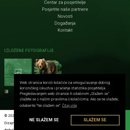
Centar za posjetitelje
Posjetite naše partnere
Novosti
Događanja
Kontakt
IZLOŽENE FOTOGRAFIJE
Web stranica koristi kolačiće za omogućavanje dobrog
korisničkog iskustva i praćenje statistika posjetitelja.
Pregledavanjem web stranice ili odabirom „Slažem se“
slažete se s našim pravilima o kolačićima. Ako se ne slažete,
odaberite "Ne slažem se"
Čitaj više
© 2026 Center Dina. Sva prava pridržana.
NE SLAŽEM SE
SLAŽEM SE
Dizajn i programiranje:
Prelom d.o.o.