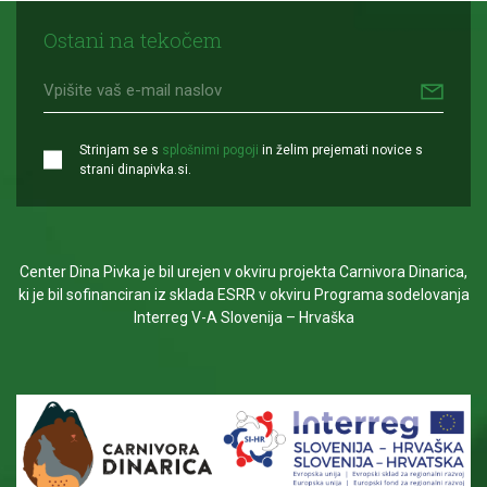
Ostani na tekočem
Strinjam se s
splošnimi pogoji
in želim prejemati novice s
strani dinapivka.si.
Center Dina Pivka je bil urejen v okviru projekta Carnivora Dinarica,
ki je bil sofinanciran iz sklada ESRR v okviru Programa sodelovanja
Interreg V-A Slovenija – Hrvaška