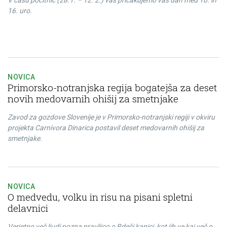
V času počitnic (28.1. – 12. 2.) vas pričakujemo vas dan med 10. in
16. uro.
NOVICA
Primorsko-notranjska regija bogatejša za deset
novih medovarnih ohišij za smetnjake
Zavod za gozdove Slovenije je v Primorsko-notranjski regiji v okviru
projekta Carnivora Dinarica postavil deset medovarnih ohišij za
smetnjake.
NOVICA
O medvedu, volku in risu na pisani spletni
delavnici
Verjetno več ljudi pozna pravljico o Rdeči kapici, kot jih ve kaj več o