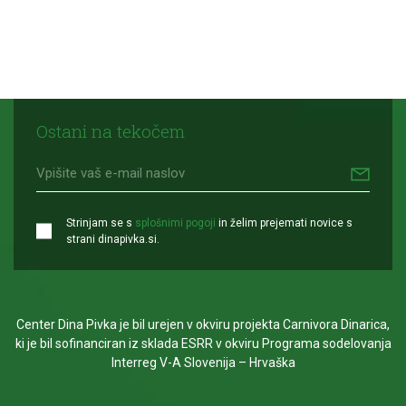
Ostani na tekočem
Strinjam se s
splošnimi pogoji
in želim prejemati novice s
strani dinapivka.si.
Center Dina Pivka je bil urejen v okviru projekta Carnivora Dinarica,
ki je bil sofinanciran iz sklada ESRR v okviru Programa sodelovanja
Interreg V-A Slovenija – Hrvaška