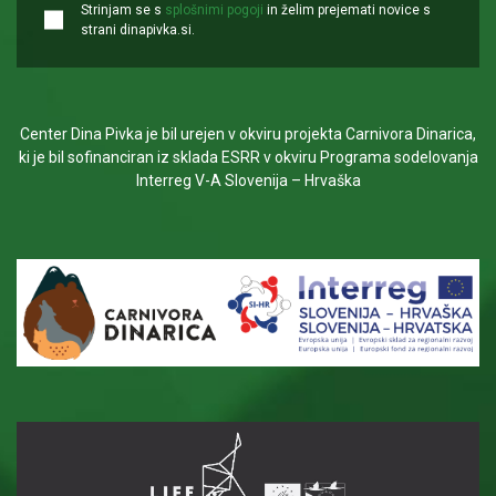
Strinjam se s
splošnimi pogoji
in želim prejemati novice s
strani dinapivka.si.
Center Dina Pivka je bil urejen v okviru projekta Carnivora Dinarica,
ki je bil sofinanciran iz sklada ESRR v okviru Programa sodelovanja
Interreg V-A Slovenija – Hrvaška