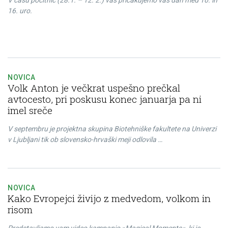
V času počitnic (28.1. – 12. 2.) vas pričakujemo vas dan med 10. in
16. uro.
NOVICA
Volk Anton je večkrat uspešno prečkal
avtocesto, pri poskusu konec januarja pa ni
imel sreče
V septembru je projektna skupina Biotehniške fakultete na Univerzi
v Ljubljani tik ob slovensko-hrvaški meji odlovila …
NOVICA
Kako Evropejci živijo z medvedom, volkom in
risom