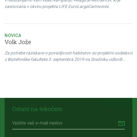
Predstavljamo vam video kampanjo »Magical Moments«, ki je
zasnovana v okviru projekta LIFE EuroLargeCarnivores.
NOVICA
Volk Jože
Za potrebe raziskave o povezljivosti habitatov so projektni sodelavci
z Biotehniške fakultete 3. septembra 2019 na Snežniku odlovili …
Ostani na tekočem