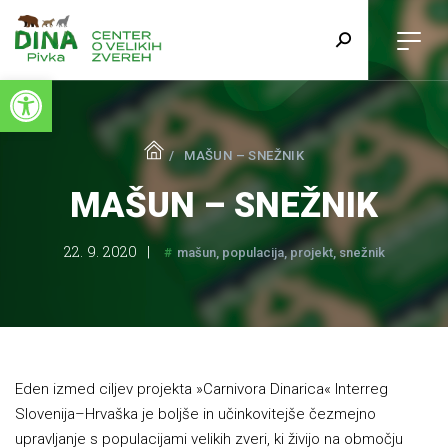
Open toolbar
MAŠUN – SNEŽNIK
MAŠUN – SNEŽNIK
22. 9. 2020
mašun
populacija
projekt
snežnik
Eden izmed ciljev projekta »Carnivora Dinarica« Interreg
Slovenija–Hrvaška je boljše in učinkovitejše čezmejno
upravljanje s populacijami velikih zveri, ki živijo na območju