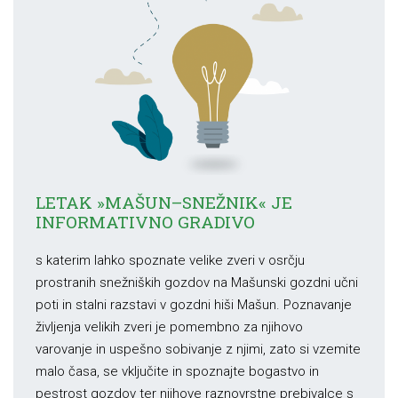
LETAK »MAŠUN–SNEŽNIK« JE
INFORMATIVNO GRADIVO
s katerim lahko spoznate velike zveri v osrčju
prostranih snežniških gozdov na Mašunski gozdni učni
poti in stalni razstavi v gozdni hiši Mašun. Poznavanje
življenja velikih zveri je pomembno za njihovo
varovanje in uspešno sobivanje z njimi, zato si vzemite
malo časa, se vključite in spoznajte bogastvo in
pestrost gozdov ter njihove raznovrstne prebivalce s