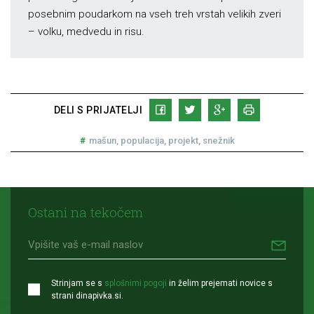
posebnim poudarkom na vseh treh vrstah velikih zveri
– volku, medvedu in risu.
DELI S PRIJATELJI
mašun
populacija
projekt
snežnik
Ostani na tekočem
Strinjam se s
splošnimi pogoji
in želim prejemati novice s
strani dinapivka.si.