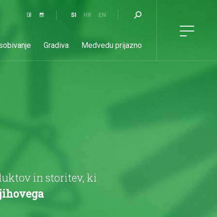
SI
HR
EN
 sobivanje
Gradiva
Medvedu prijazno
Aktualno
Kontakt
tov in storitev, ki
njihovega