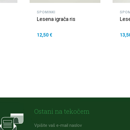
SPOMINKI
SPOM
Lesena igrača ris
Lese
12,50 €
13,5
Ostani na tekočem