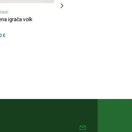
INKI
SPOMINKI
na igrača volk
Lesena igrača mali
medved
0 €
10,50 €