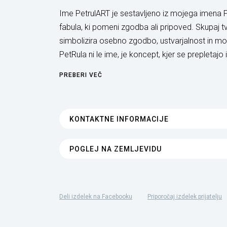
Ime PetrulART je sestavljeno iz mojega imena P
fabula, ki pomeni zgodba ali pripoved. Skupaj t
simbolizira osebno zgodbo, ustvarjalnost in m
PetRula ni le ime, je koncept, kjer se prepletajo i
PREBERI VEČ
KONTAKTNE INFORMACIJE
POGLEJ NA ZEMLJEVIDU
Deli izdelek na Facebooku
Priporočaj izdelek prijatelju