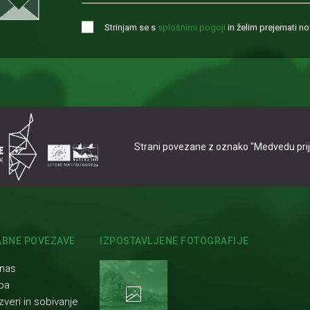
Strinjam se s
splošnimi pogoji
in želim prejemati nov
Strani povezane z oznako "Medvedu prijaz
BNE POVEZAVE
IZPOSTAVLJENE FOTOGRAFIJE
 nas
ba
zveri in sobivanje