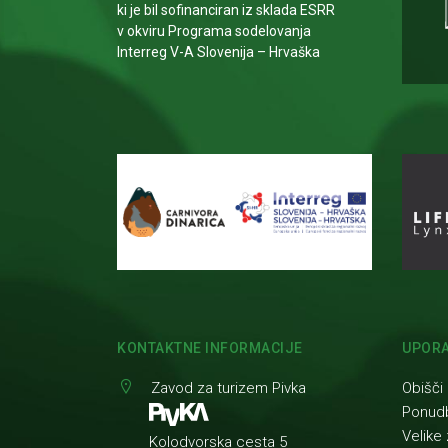
ki je bil sofinanciran iz sklada ESRR
v okviru Programa sodelovanja
Interreg V-A Slovenija – Hrvaška
KONTAKTNE INFORMACIJE
UPORA
Zavod za turizem Pivka
Obišči
Ponud
Velike 
Kolodvorska cesta 5