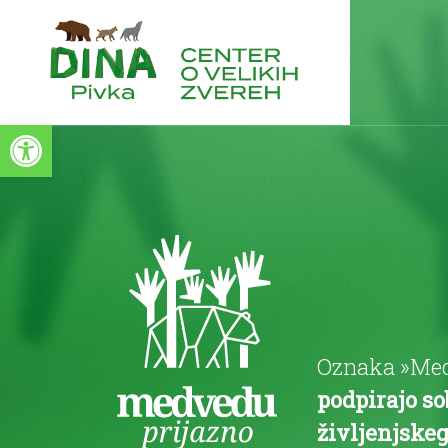
Open toolbar
Oznaka »Medv
podpirajo s
življenjskeg