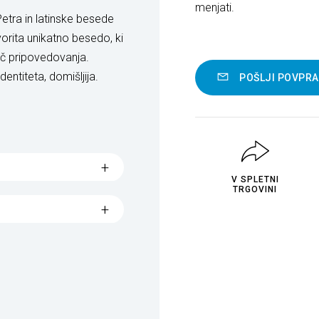
menjati.
etra in latinske besede
vorita unikatno besedo, ki
oč pripovedovanja.
dentiteta, domišljija.
POŠLJI POVPR
V SPLETNI
TRGOVINI