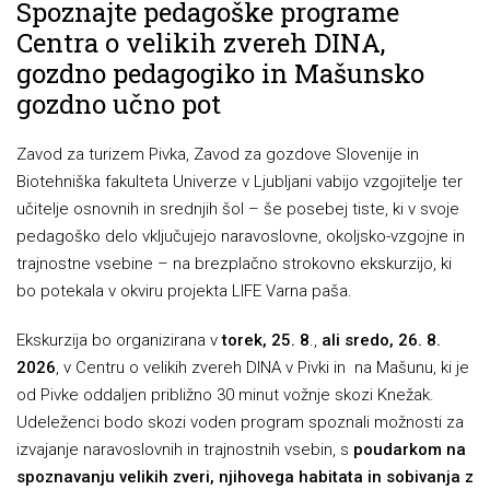
Spoznajte pedagoške programe
Centra o velikih zvereh DINA,
gozdno pedagogiko in Mašunsko
gozdno učno pot
Zavod za turizem Pivka, Zavod za gozdove Slovenije in
Biotehniška fakulteta Univerze v Ljubljani vabijo vzgojitelje ter
učitelje osnovnih in srednjih šol – še posebej tiste, ki v svoje
pedagoško delo vključujejo naravoslovne, okoljsko-vzgojne in
trajnostne vsebine – na brezplačno strokovno ekskurzijo, ki
bo potekala v okviru projekta LIFE Varna paša.
Ekskurzija bo organizirana v
torek, 25. 8
.,
ali sredo, 26. 8.
2026
, v Centru o velikih zvereh DINA v Pivki in na Mašunu, ki je
od Pivke oddaljen približno 30 minut vožnje skozi Knežak.
Udeleženci bodo skozi voden program spoznali možnosti za
izvajanje naravoslovnih in trajnostnih vsebin, s
poudarkom na
spoznavanju velikih zveri, njihovega habitata in sobivanja z