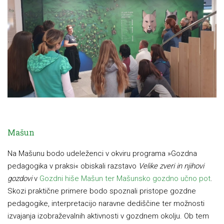
Mašun
Na Mašunu bodo udeleženci v okviru programa »Gozdna
pedagogika v praksi« obiskali razstavo
Velike zveri in njihovi
gozdovi
v
Gozdni hiše Mašun ter Mašunsko gozdno učno pot
.
Skozi praktične primere bodo spoznali pristope gozdne
pedagogike, interpretacijo naravne dediščine ter možnosti
izvajanja izobraževalnih aktivnosti v gozdnem okolju. Ob tem