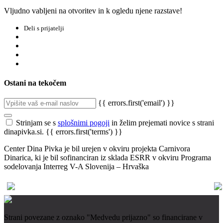
Vljudno vabljeni na otvoritev in k ogledu njene razstave!
Deli s prijatelji
Ostani na tekočem
{{ errors.first('email') }}
Strinjam se s
splošnimi pogoji
in želim prejemati novice s strani
dinapivka.si.
{{ errors.first('terms') }}
Center Dina Pivka je bil urejen v okviru projekta Carnivora
Dinarica, ki je bil sofinanciran iz sklada ESRR v okviru Programa
sodelovanja Interreg V-A Slovenija – Hrvaška
Strani povezane z oznako "Medvedu prijazno" so financirane v