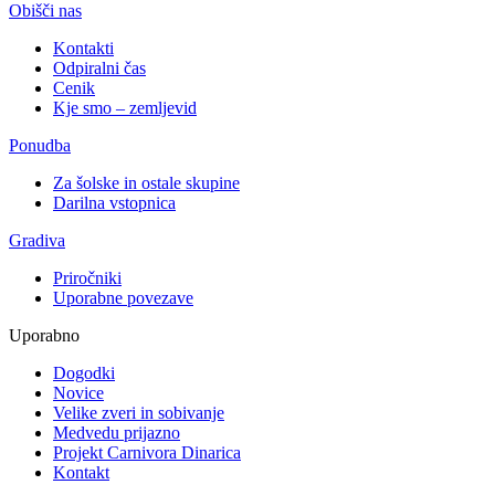
Obišči nas
Kontakti
Odpiralni čas
Cenik
Kje smo – zemljevid
Ponudba
Za šolske in ostale skupine
Darilna vstopnica
Gradiva
Priročniki
Uporabne povezave
Uporabno
Dogodki
Novice
Velike zveri in sobivanje
Medvedu prijazno
Projekt Carnivora Dinarica
Kontakt