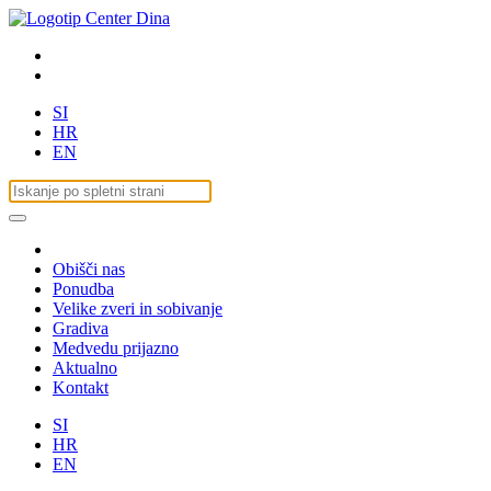
SI
HR
EN
Obišči nas
Ponudba
Velike zveri in sobivanje
Gradiva
Medvedu prijazno
Aktualno
Kontakt
SI
HR
EN