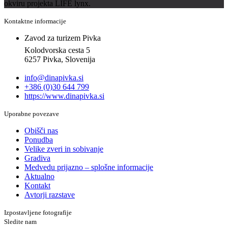
okviru projekta LIFE lynx.
Kontaktne informacije
Zavod za turizem Pivka
Kolodvorska cesta 5
6257 Pivka, Slovenija
info@dinapivka.si
+386 (0)30 644 799
https://www.dinapivka.si
Uporabne povezave
Obišči nas
Ponudba
Velike zveri in sobivanje
Gradiva
Medvedu prijazno – splošne informacije
Aktualno
Kontakt
Avtorji razstave
Izpostavljene fotografije
Sledite nam