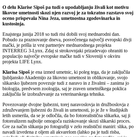
O delu Klarise Sipoš pa tudi o upodabljanju živali kot motivu
likovne umetnosti skozi njen razvoj je za tokratno razstavo svoj
oceno prispevala Nina Jeza, umetnostna zgodovinarka in
kustosinja.
Enajstega junija 2018 so tudi risi dobili svoj mednarodni dan.
Pobudo za praznovanje dneva, posvečenega največji evropski divji
mački, je prišla iz vrst partnerjev mednarodnega projekta
INTERREG 3-Lynx. Zdaj si strokovnjaki prizadevajo ohraniti to
populacijo največje evropske mačke tudi v Sloveniji v okviru
projekta LIFE Lynx.
Klarisa Sipoš
je ena izmed umetnic, ki poleg tega, da je zaključila
ljubljansko Akademijo za likovno umetnost in oblikovanje, svojo
slikarsko ljubezen povezuje tudi z naravo in z živalmi – zanima jo
biologija, predvsem zoologija, saj je zraven umetniškega poklica
zaključila še izobraževanje za veterinarskega tehnika.
Povezovanje dvojne ljubezni, torej naravoslovja in družboslovja z
združevanjem ljubezni do živali in umetnosti, jo je že v študijskih
letih usmerila, da se je odločila, da bo fotorealistična slikarka, saj ji
fotorealizem najbolje omogoča raziskovanje skozi slikarski proces.
Gre za način slikanja po fotografiji v zelo realistični maniri: slika, po
navadi izvedena z oljem ali akvarelom (lahko pa je tudi risba,