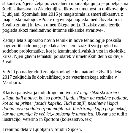
slikarstva. Njena želja po vizualnem upodabljanju jo je popeljala na
študij slikarstva na Akademiji za likovno umetnost in oblikovanje v
Ljubljani. Spomladi leta 2016 je magistrirala iz smeri slikarstva z
magistrsko nalogo: »Pojav dejavnega pogleda med človekom in
živaljo znotraj in izven umetniškega polja. Raziskovanje teorije
pogleda skozi meditativno-intimne slikarske stvaritve«.
Zadnja leta z uporabo novih tehnik in nove tehnologije poskuša
nagovoriti sodobnega gledalca ter s tem izraziti svoj pogled na
sodobne problematike, kot je izumiranje živalskih vrst in ekološka
kriza. Njen glavni tematski poudarek v umetniških delih so divje
živali.
V želji po nadgradnji znanja zoologije in anatomije živali je leta
2017 zaključila še dokvalifikacijo za veterinarskega tehnika v
Mariboru.
Klarisa pa ustvarja tudi druge motive.
»V moji slikarski karieri
slikam tudi motive, kot so portreti ljudi, slikam na različne podlage,
kot so na primer fasade kapelic. Tudi manjši, nezahtevni kipci
dobijo novo podobo izpod mojih rok. Ilustriranje knjig pa je nekaj,
kar me spremlja že več let,« pojasnjuje umetnica.
Ukvarja se tudi z
ilustracijo, veterino in športom (kolesarstvo, tek).
Trenutno dela v Ljubljani v Studiu Siposh.