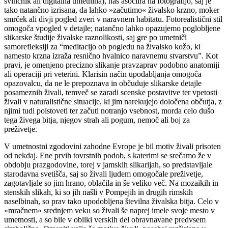
svinčnik ali digitalna umetnina), nas asociira na fotografijo, saj je
tako natančno izrisana, da lahko »začutimo« živalsko krzno, moker
smrček ali divji pogled zveri v naravnem habitatu. Fotorealistični stil
omogoča vpogled v detajle; natančno lahko opazujemo poglobljene
slikarske študije živalske raznolikosti, saj gre po umetniči
samorefleksiji za “meditacijo ob pogledu na živalsko kožo, ki
namesto krzna izraža resnično hvalnico naravnemu stvarstvu”. Kot
pravi, je omenjeno precizno slikanje pravzaprav podobno anatomiji
ali operaciji pri veterini. Klarisin način upodabljanja omogoča
opazovalcu, da ne le prepoznava in občuduje slikarske detajle
posameznih živali, temveč se zaradi scenske postavitve ter vpetosti
živali v naturalistične situacije, ki jim narekujejo določena občutja, z
njimi tudi poistoveti ter začuti notranjo vsebnost, morda celo dušo
tega živega bitja, njegov strah ali pogum, nemoč ali boj za
preživetje.
V umetnostni zgodovini zahodne Evrope je bil motiv živali prisoten
od nekdaj. Ene prvih tovrstnih podob, s katerimi se srečamo že v
obdobju prazgodovine, torej v jamskih slikarijah, so predstavljale
starodavna svetišča, saj so živali ljudem omogočale preživetje,
zagotavljale so jim hrano, oblačila in še veliko več. Na mozaikih in
stenskih slikah, ki so jih našli v Pompejih in drugih rimskih
naselbinah, so prav tako upodobljena številna živalska bitja. Celo v
»mračnem« srednjem veku so živali še naprej imele svoje mesto v
umetnosti, a so bile v obliki verskih del obravnavane predvsem