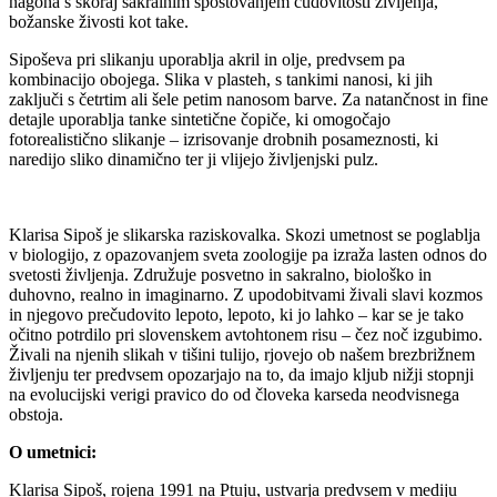
nagona s skoraj sakralnim spoštovanjem čudovitosti življenja,
božanske živosti kot take.
Sipoševa pri slikanju uporablja akril in olje, predvsem pa
kombinacijo obojega. Slika v plasteh, s tankimi nanosi, ki jih
zaključi s četrtim ali šele petim nanosom barve. Za natančnost in fine
detajle uporablja tanke sintetične čopiče, ki omogočajo
fotorealistično slikanje – izrisovanje drobnih posameznosti, ki
naredijo sliko dinamično ter ji vlijejo življenjski pulz.
Klarisa Sipoš je slikarska raziskovalka. Skozi umetnost se poglablja
v biologijo, z opazovanjem sveta zoologije pa izraža lasten odnos do
svetosti življenja. Združuje posvetno in sakralno, biološko in
duhovno, realno in imaginarno. Z upodobitvami živali slavi kozmos
in njegovo prečudovito lepoto, lepoto, ki jo lahko – kar se je tako
očitno potrdilo pri slovenskem avtohtonem risu – čez noč izgubimo.
Živali na njenih slikah v tišini tulijo, rjovejo ob našem brezbrižnem
življenju ter predvsem opozarjajo na to, da imajo kljub nižji stopnji
na evolucijski verigi pravico do od človeka karseda neodvisnega
obstoja.
O umetnici:
Klarisa Sipoš, rojena 1991 na Ptuju, ustvarja predvsem v mediju