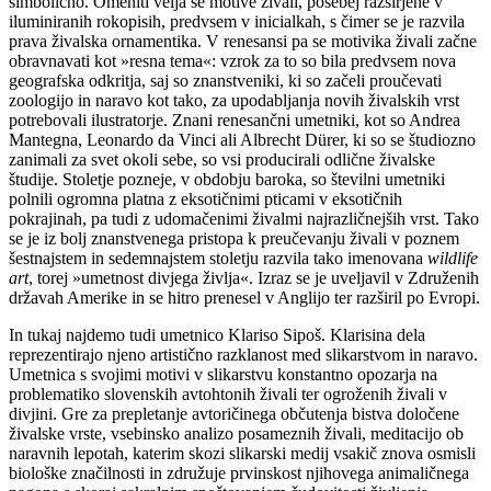
simbolično. Omeniti velja še motive živali, posebej razširjene v
iluminiranih rokopisih, predvsem v inicialkah, s čimer se je razvila
prava živalska ornamentika. V renesansi pa se motivika živali začne
obravnavati kot »resna tema«: vzrok za to so bila predvsem nova
geografska odkritja, saj so znanstveniki, ki so začeli proučevati
zoologijo in naravo kot tako, za upodabljanja novih živalskih vrst
potrebovali ilustratorje. Znani renesančni umetniki, kot so Andrea
Mantegna, Leonardo da Vinci ali Albrecht Dürer, ki so se študiozno
zanimali za svet okoli sebe, so vsi producirali odlične živalske
študije. Stoletje pozneje, v obdobju baroka, so številni umetniki
polnili ogromna platna z eksotičnimi pticami v eksotičnih
pokrajinah, pa tudi z udomačenimi živalmi najrazličnejših vrst. Tako
se je iz bolj znanstvenega pristopa k preučevanju živali v poznem
šestnajstem in sedemnajstem stoletju razvila tako imenovana
wildlife
art
, torej »umetnost divjega življa«. Izraz se je uveljavil v Združenih
državah Amerike in se hitro prenesel v Anglijo ter razširil po Evropi.
In tukaj najdemo tudi umetnico Klariso Sipoš. Klarisina dela
reprezentirajo njeno artistično razklanost med slikarstvom in naravo.
Umetnica s svojimi motivi v slikarstvu konstantno opozarja na
problematiko slovenskih avtohtonih živali ter ogroženih živali v
divjini. Gre za prepletanje avtoričinega občutenja bistva določene
živalske vrste, vsebinsko analizo posameznih živali, meditacijo ob
naravnih lepotah, katerim skozi slikarski medij vsakič znova osmisli
biološke značilnosti in združuje prvinskost njihovega animaličnega