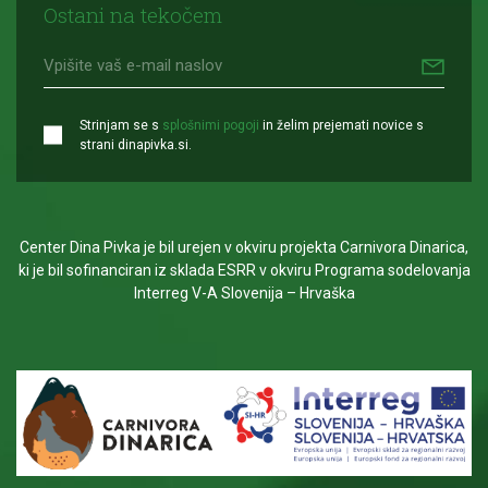
Ostani na tekočem
Strinjam se s
splošnimi pogoji
in želim prejemati novice s
strani dinapivka.si.
Center Dina Pivka je bil urejen v okviru projekta Carnivora Dinarica,
ki je bil sofinanciran iz sklada ESRR v okviru Programa sodelovanja
Interreg V-A Slovenija – Hrvaška