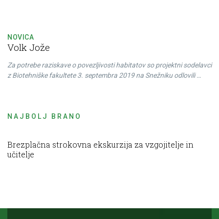
NOVICA
Volk Jože
Za potrebe raziskave o povezljivosti habitatov so projektni sodelavci
z Biotehniške fakultete 3. septembra 2019 na Snežniku odlovili …
NAJBOLJ BRANO
Brezplačna strokovna ekskurzija za vzgojitelje in
učitelje