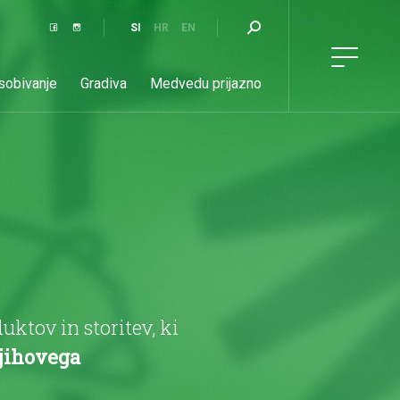
SI
HR
EN
 sobivanje
Gradiva
Medvedu prijazno
Aktualno
Kontakt
tov in storitev, ki
njihovega