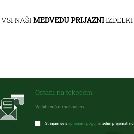
VSI NAŠI
MEDVEDU PRIJAZNI
IZDELKI
Ostani na tekočem
Strinjam se s
splošnimi pogoji
in želim prejemati nov