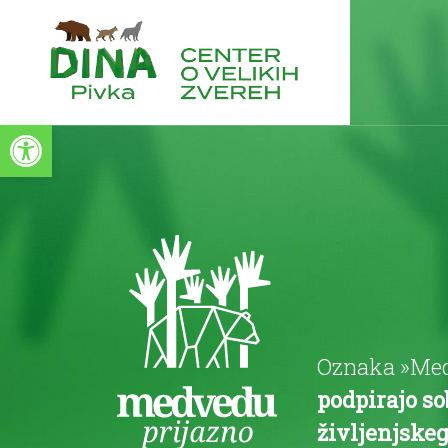
Open toolbar
Oznaka »Medv
podpirajo s
življenjskeg