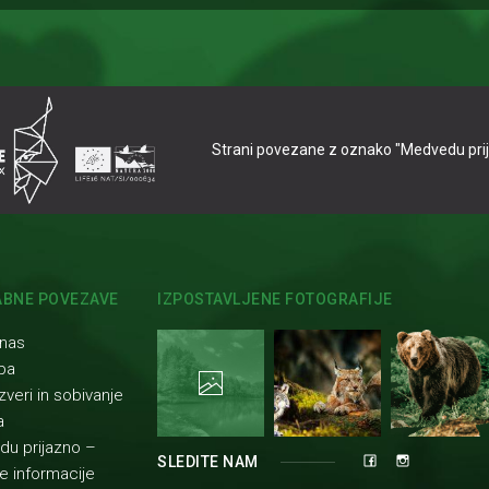
Strani povezane z oznako "Medvedu prijaz
BNE POVEZAVE
IZPOSTAVLJENE FOTOGRAFIJE
 nas
ba
zveri in sobivanje
a
u prijazno –
SLEDITE NAM
e informacije