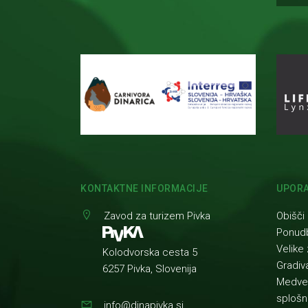
KONTAKTNE INFORMACIJE
UPORA
Zavod za turizem Pivka
Obišči
Ponud
Velike 
Kolodvorska cesta 5
Gradiv
6257 Pivka, Slovenija
Medved
splošn
info@dinapivka.si