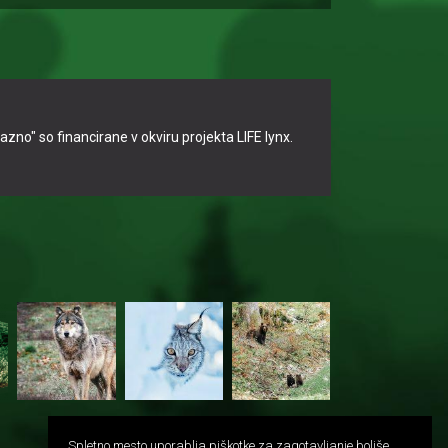
no" so financirane v okviru projekta LIFE lynx.
Spletno mesto uporablja piškotke za zagotavljanje boljše