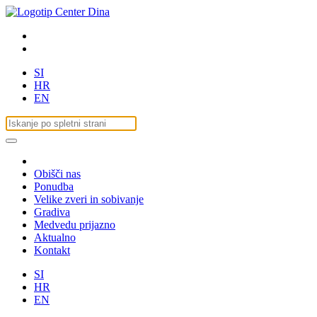
SI
HR
EN
Obišči nas
Ponudba
Velike zveri in sobivanje
Gradiva
Medvedu prijazno
Aktualno
Kontakt
SI
HR
EN