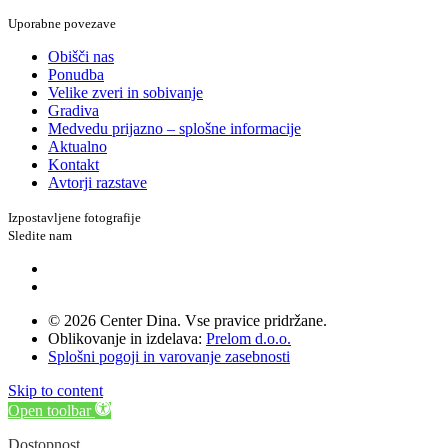
Uporabne povezave
Obišči nas
Ponudba
Velike zveri in sobivanje
Gradiva
Medvedu prijazno – splošne informacije
Aktualno
Kontakt
Avtorji razstave
Izpostavljene fotografije
Sledite nam
© 2026 Center Dina. Vse pravice pridržane.
Oblikovanje in izdelava:
Prelom d.o.o.
Splošni pogoji in varovanje zasebnosti
Skip to content
Open toolbar
Dostopnost