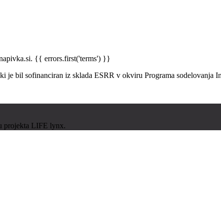
napivka.si.
{{ errors.first('terms') }}
, ki je bil sofinanciran iz sklada ESRR v okviru Programa sodelovanja 
u projekta LIFE lynx.