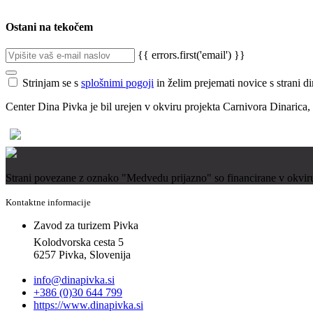
Ostani na tekočem
{{ errors.first('email') }}
Strinjam se s
splošnimi pogoji
in želim prejemati novice s strani di
Center Dina Pivka je bil urejen v okviru projekta Carnivora Dinarica
Strani povezane z oznako "Medvedu prijazno" so financirane v okvir
Kontaktne informacije
Zavod za turizem Pivka
Kolodvorska cesta 5
6257 Pivka, Slovenija
info@dinapivka.si
+386 (0)30 644 799
https://www.dinapivka.si