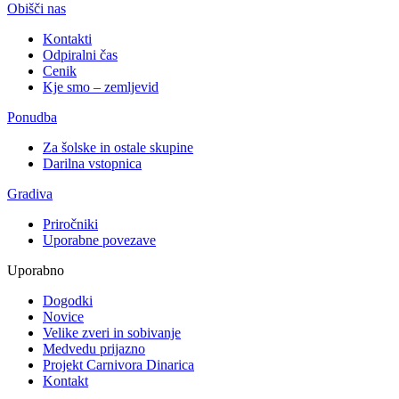
Obišči nas
Kontakti
Odpiralni čas
Cenik
Kje smo – zemljevid
Ponudba
Za šolske in ostale skupine
Darilna vstopnica
Gradiva
Priročniki
Uporabne povezave
Uporabno
Dogodki
Novice
Velike zveri in sobivanje
Medvedu prijazno
Projekt Carnivora Dinarica
Kontakt