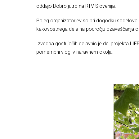
oddajo Dobro jutro na RTV Slovenija.
Poleg organizatorjev so pri dogodku sodelovali š
kakovostnega dela na področju ozaveščanja o vel
Izvedba gostujočih delavnic je del projekta LIF
pomembni vlogi v naravnem okolju.