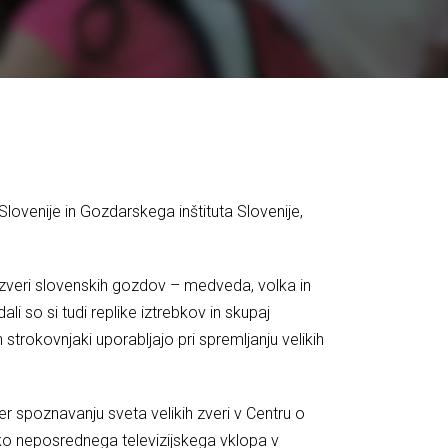
lovenije in Gozdarskega inštituta Slovenije,
ike zveri slovenskih gozdov – medveda, volka in
li so si tudi replike iztrebkov in skupaj
strokovnjaki uporabljajo pri spremljanju velikih
r spoznavanju sveta velikih zveri v Centru o
reko neposrednega televizijskega vklopa v