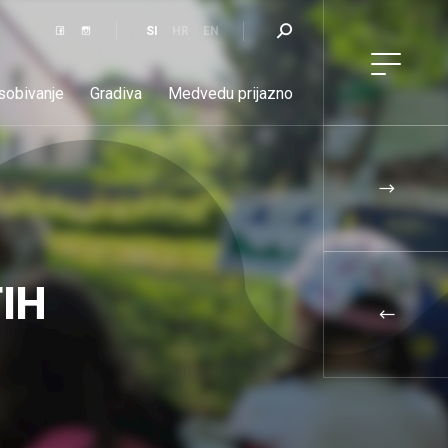
SI
HR
EN
 sobivanje
Gradiva
Medvedu prijazno
Aktualno
Kontakt
IH