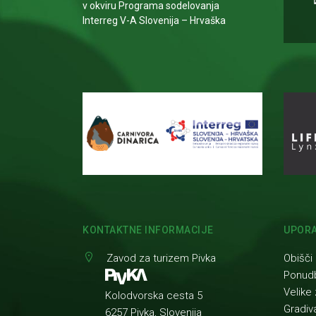
v okviru Programa sodelovanja
Interreg V-A Slovenija – Hrvaška
KONTAKTNE INFORMACIJE
UPORA
Zavod za turizem Pivka
Obišči
Ponud
Velike 
Kolodvorska cesta 5
Gradiv
6257 Pivka, Slovenija