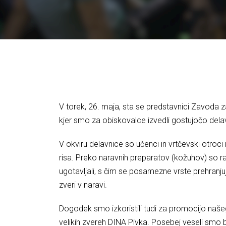
V torek, 26. maja, sta se predstavnici Zavoda z
kjer smo za obiskovalce izvedli gostujočo dela
V okviru delavnice so učenci in vrtčevski otroci 
risa. Preko naravnih preparatov (kožuhov) so razi
ugotavljali, s čim se posamezne vrste prehranjuj
zveri v naravi.
Dogodek smo izkoristili tudi za promocijo našeg
velikih zvereh DINA Pivka. Posebej veseli smo bi