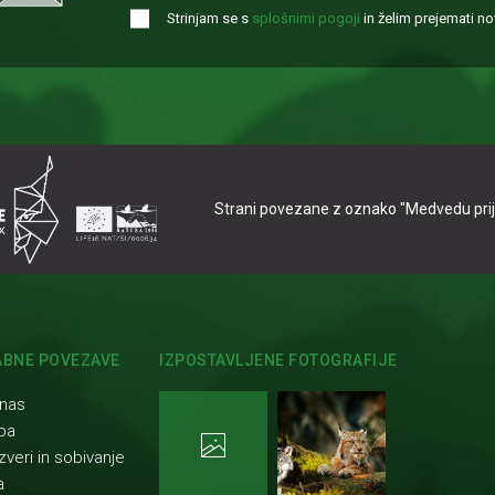
Strinjam se s
splošnimi pogoji
in želim prejemati nov
Strani povezane z oznako "Medvedu prijaz
BNE POVEZAVE
IZPOSTAVLJENE FOTOGRAFIJE
 nas
ba
zveri in sobivanje
a