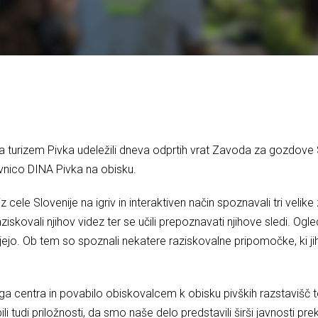
a turizem Pivka udeležili dneva odprtih vrat Zavoda za gozdove S
vnico DINA Pivka na obisku.
iz cele Slovenije na igriv in interaktiven način spoznavali tri vel
skovali njihov videz ter se učili prepoznavati njihove sledi. Ogleda
ejo. Ob tem so spoznali nekatere raziskovalne pripomočke, ki jih 
a centra in povabilo obiskovalcem k obisku pivških razstavišč te
li tudi priložnosti, da smo naše delo predstavili širši javnosti p