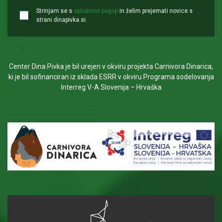
Strinjam se s
splošnimi pogoji
in želim prejemati novice s
strani dinapivka.si.
Center Dina Pivka je bil urejen v okviru projekta Carnivora Dinarica,
ki je bil sofinanciran iz sklada ESRR v okviru Programa sodelovanja
Interreg V-A Slovenija – Hrvaška