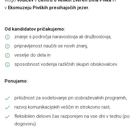
vlogo
vodičev
v
Centru o velikih zvereh Dina Pivka
in
v
Ekomuzeju Pivških presihajočih jezer.
Od kandidatov pričakujemo:
znanje s področja naravoslovja ali družboslovja,
pripravljenost naučiti se novih znanj,
veselje do dela in
sposobnost vodenja različnih skupin obiskovalcev.
Ponujamo:
priložnost za sodelovanje pri izobraževalnih programih,
razvoj komunikacijskih veščin in strokovno rast,
fleksibilen delovni čas razporejen na vse dni v tednu (po
dogovoru).